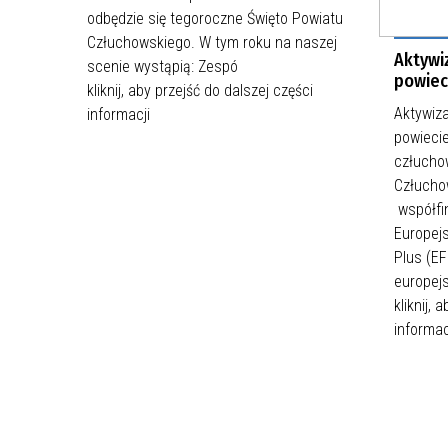
odbędzie się tegoroczne Święto Powiatu
Człuchowskiego. W tym roku na naszej
Aktywi
scenie wystąpią: Zespó
powiec
kliknij, aby przejść do dalszej części
Aktywiz
informacji
powieci
człucho
Człuchow
współfi
Europej
Plus (EF
europej
kliknij, 
informac