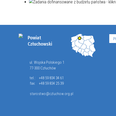
Powiat
P
Człuchowski
ul. Wojska Polskiego 1
77-300 Człuchów
tel.:
+48 59 834 34 61
fax:
+48 59 834 25 39
starostwo@czluchow.org.pl