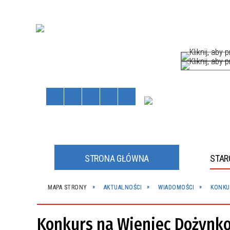
STRONA GŁÓWNA
STA
HÓW
MAPA STRONY
AKTUALNOŚCI
WIADOMOŚCI
KONKU
Staros
Powiat
kliknij, a
kliknij, a
Konkurs na Wieniec Dożynk
JNE
JNY