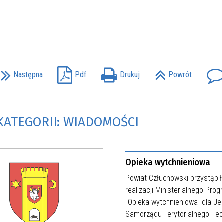
Następna
Pdf
Drukuj
Powrót
KATEGORII: WIADOMOŚCI
Opieka wytchnieniowa
Powiat Człuchowski przystąpił
realizacji Ministerialnego Pro
"Opieka wytchnieniowa" dla J
Samorządu Terytorialnego - e