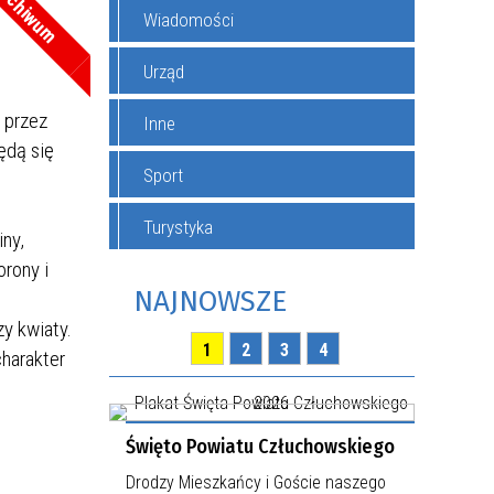
rchiwum
Wiadomości
Urząd
 przez
Inne
ędą się
Sport
Turystyka
iny,
orony i
NAJNOWSZE
y kwiaty.
1
2
3
4
harakter
Święto Powiatu Człuchowskiego
Drodzy Mieszkańcy i Goście naszego