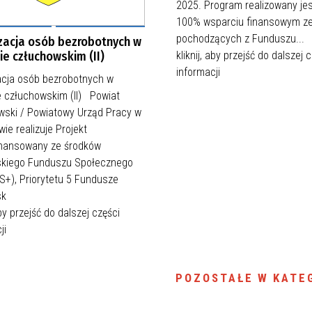
2025. Program realizowany jes
100% wsparciu finansowym z
pochodzących z Funduszu...
zacja osób bezrobotnych w
ie człuchowskim (II)
kliknij, aby przejść do dalszej 
informacji
acja osób bezrobotnych w
e człuchowskim (II) Powiat
wski / Powiatowy Urząd Pracy w
ie realizuje Projekt
nansowany ze środków
skiego Funduszu Społecznego
S+), Priorytetu 5 Fundusze
sk
aby przejść do dalszej części
ji
POZOSTAŁE W KATEG