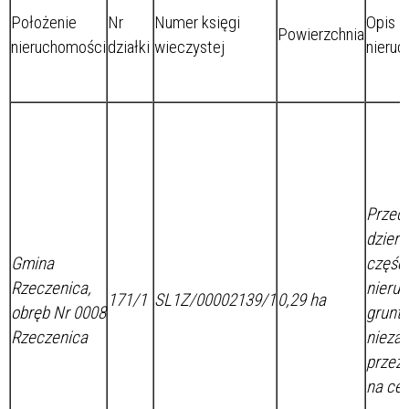
Położenie
Nr
Numer księgi
Opis
Powierzchnia
nieruchomości
działki
wieczystej
nieru
Przed
dzierż
Gmina
część
Rzeczenica,
nieru
171/1
SL1Z/00002139/1
0,29 ha
obręb Nr 0008
grunt
Rzeczenica
nieza
przez
na cel