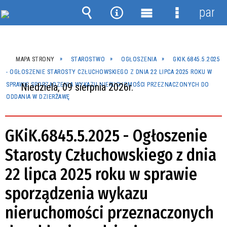
panel
Wyszukiwarka
Narzędzia
Menu
Menu
główne
szczegóło
MAPA STRONY
STAROSTWO
OGŁOSZENIA
GKIK.6845.5.2025
- OGŁOSZENIE STAROSTY CZŁUCHOWSKIEGO Z DNIA 22 LIPCA 2025 ROKU W
SPRAWIE SPORZĄDZENIA WYKAZU NIERUCHOMOŚCI PRZEZNACZONYCH DO
Niedziela, 09 sierpnia 2026r.
ODDANIA W DZIERŻAWĘ
GKiK.6845.5.2025 - Ogłoszenie
Starosty Człuchowskiego z dnia
22 lipca 2025 roku w sprawie
sporządzenia wykazu
nieruchomości przeznaczonych