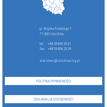
ul. Wojska Polskiego 1
77-300 Człuchów
tel.:
+48 59 834 34 61
fax:
+48 59 834 25 39
starostwo@czluchow.org.pl
POLITYKA PRYWATNOŚCI
DEKLARACJA DOSTĘPNOŚCI