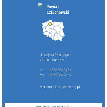
Powiat
Człuchowski
ul. Wojska Polskiego 1
77-300 Człuchów
tel.:
+48 59 834 34 61
fax:
+48 59 834 25 39
starostwo@czluchow.org.pl