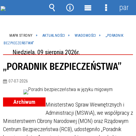
panel
Wyszukiwarka
Narzędzia
Menu
Menu
główne
szczegóło
MAPA STRONY
AKTUALNOŚCI
WIADOMOŚCI
„PORADNIK
BEZPIECZEŃSTWA”
Niedziela, 09 sierpnia 2026r.
„PORADNIK BEZPIECZEŃSTWA”
07-07-2026
Archiwum
Ministerstwo Spraw Wewnętrznych i
Administracji (MSWiA), we współpracy z
Ministerstwem Obrony Narodowej (MON) oraz Rządowym
Centrum Bezpieczeństwa (RCB), udostępniło „Poradnik