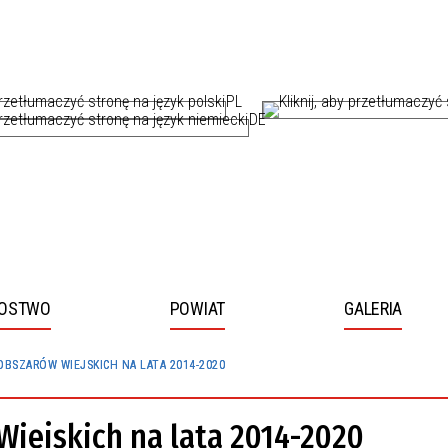
PL
DE
ROSTWO
POWIAT
GALERIA
BSZARÓW WIEJSKICH NA LATA 2014-2020
two
by przejść do dalszej części informacji
by przejść do dalszej części informacji
iejskich na lata 2014-2020