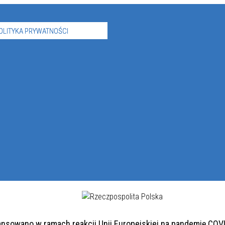
OLITYKA PRYWATNOŚCI
ansowano w ramach reakcji Unii Europejskiej na pandemię COV