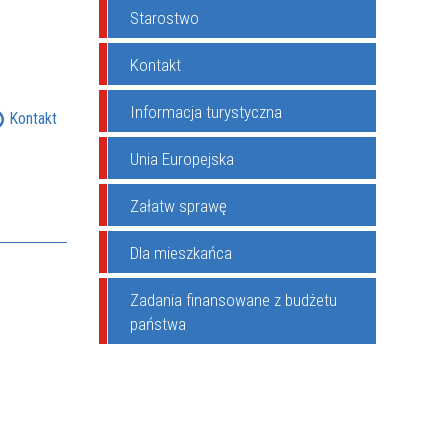
Starostwo
Kontakt
Informacja turystyczna
Kontakt
Unia Europejska
Załatw sprawę
Dla mieszkańca
Zadania finansowane z budżetu
państwa