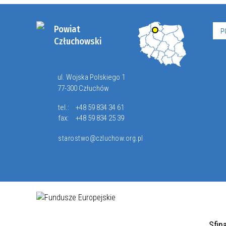
Powiat
P
Człuchowski
ul. Wojska Polskiego 1
77-300 Człuchów
tel.:
+48 59 834 34 61
fax:
+48 59 834 25 39
starostwo@czluchow.org.pl
Sfin