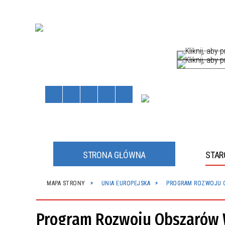
STRONA GŁÓWNA
STA
HÓW
MAPA STRONY
UNIA EUROPEJSKA
PROGRAM ROZWOJU O
Staros
Powiat
kliknij, a
kliknij, a
Program Rozwoju Obszarów W
JNE
JNY