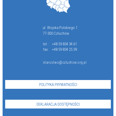
ul. Wojska Polskiego 1
77-300 Człuchów
tel.:
+48 59 834 34 61
fax:
+48 59 834 25 39
starostwo@czluchow.org.pl
POLITYKA PRYWATNOŚCI
DEKLARACJA DOSTĘPNOŚCI