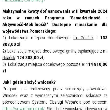
Maksymalne kwoty dofinansowania w II kwartale 2024
roku w ramach Programu "Samodzielność -
Aktywność-Mobilność!" Dostepne mieszkanie dla
województwa Pomorskiego:
1) Lokalizacja miejsca docelowego:
m. Gdańsk
:
133
808,00 zł
,
2) Lokalizacja miejsca docelowego:
gminy sąsiadujące z m.
Gdańsk
:
124 308,00 zł
,
3) Lokalizacja miejsca docelowego:
pozostałe
:
114 810,00
zł
Jak i gdzie złożyć wniosek?
Program jest realizowany przez samorządy powiatowe.
Wniosek wraz z wymaganymi załącznikami składasz za
pośrednictwem Systemu Obsługi Wsparcia pod adresem
https://sow.pfron.org.pl/
. Składanie wniosków odbywa się w