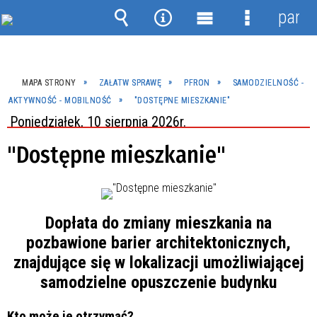
panel
Wyszukiwarka
Narzędzia
Menu
Menu
główne
szczegóło
MAPA STRONY
ZAŁATW SPRAWĘ
PFRON
SAMODZIELNOŚĆ -
AKTYWNOŚĆ - MOBILNOŚĆ
"DOSTĘPNE MIESZKANIE"
Poniedziałek, 10 sierpnia 2026r.
"Dostępne mieszkanie"
Dopłata do zmiany mieszkania na
pozbawione barier architektonicznych,
znajdujące się w lokalizacji umożliwiającej
samodzielne opuszczenie budynku
Kto może je otrzymać?