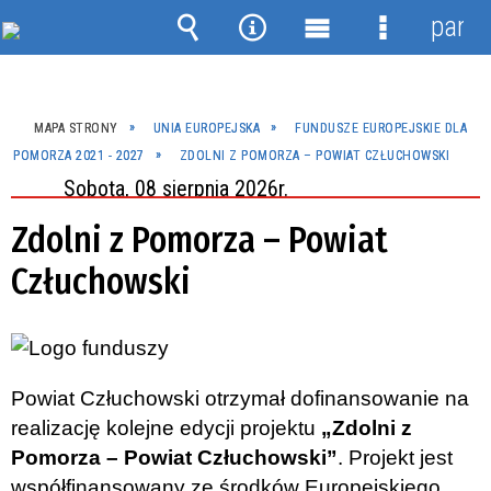
panel
Wyszukiwarka
Narzędzia
Menu
Menu
główne
szczegóło
MAPA STRONY
UNIA EUROPEJSKA
FUNDUSZE EUROPEJSKIE DLA
POMORZA 2021 - 2027
ZDOLNI Z POMORZA – POWIAT CZŁUCHOWSKI
Sobota, 08 sierpnia 2026r.
Zdolni z Pomorza – Powiat
Człuchowski
Powiat Człuchowski otrzymał dofinansowanie na
realizację kolejne edycji projektu
„Zdolni z
Pomorza – Powiat Człuchowski”
. Projekt jest
współfinansowany ze środków Europejskiego