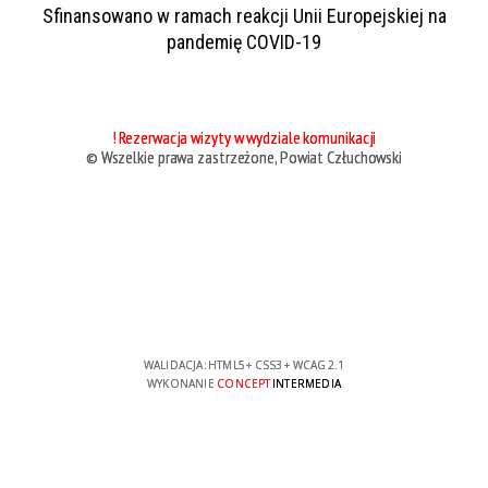
Sfinansowano w ramach reakcji Unii Europejskiej na
pandemię COVID-19
! Rezerwacja wizyty w wydziale komunikacji
© Wszelkie prawa zastrzeżone, Powiat Człuchowski
WALIDACJA:
HTML5
+
CSS3
+
WCAG 2.1
WYKONANIE
CONCEPT
INTERMEDIA