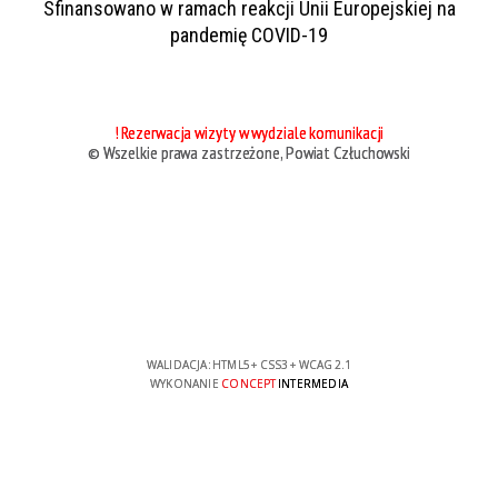
Sfinansowano w ramach reakcji Unii Europejskiej na
pandemię COVID-19
! Rezerwacja wizyty w wydziale komunikacji
© Wszelkie prawa zastrzeżone, Powiat Człuchowski
WALIDACJA:
HTML5
+
CSS3
+
WCAG 2.1
WYKONANIE
CONCEPT
INTERMEDIA