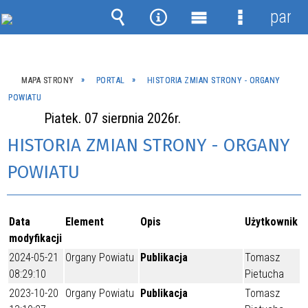
panel
Wyszukiwarka
Narzędzia
Menu
Menu
główne
szczegóło
MAPA STRONY
PORTAL
HISTORIA ZMIAN STRONY - ORGANY
POWIATU
Piątek, 07 sierpnia 2026r.
HISTORIA ZMIAN STRONY - ORGANY
POWIATU
Data
Element
Opis
Użytkownik
modyfikacji
2024-05-21
Organy Powiatu
Publikacja
Tomasz
08:29:10
Pietucha
2023-10-20
Organy Powiatu
Publikacja
Tomasz