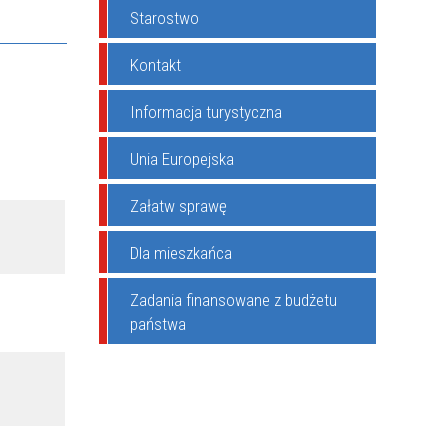
Starostwo
Kontakt
Informacja turystyczna
Unia Europejska
Załatw sprawę
Dla mieszkańca
Zadania finansowane z budżetu
państwa