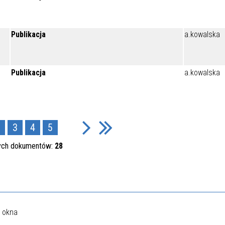
Publikacja
a.kowalska
Publikacja
a.kowalska
3
4
5
ych dokumentów:
28