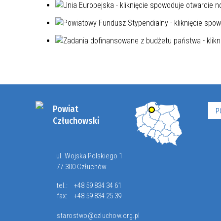
Powiat
P
Człuchowski
ul. Wojska Polskiego 1
77-300 Człuchów
tel.:
+48 59 834 34 61
fax:
+48 59 834 25 39
starostwo@czluchow.org.pl