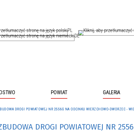
PL
DE
ROSTWO
POWIAT
GALERIA
ZBUDOWA DROGI POWIATOWEJ NR 2556G NA ODCINKU WIERZCHOWO-DWORZEC - WI
two
by przejść do dalszej części informacji
by przejść do dalszej części informacji
OZBUDOWA DROGI POWIATOWEJ NR 255