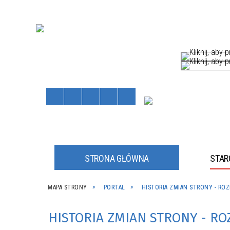
STRONA GŁÓWNA
STA
HÓW
MAPA STRONY
PORTAL
HISTORIA ZMIAN STRONY - RO
Staros
Powiat
kliknij, a
kliknij, a
HISTORIA ZMIAN STRONY - R
JNE
JNY