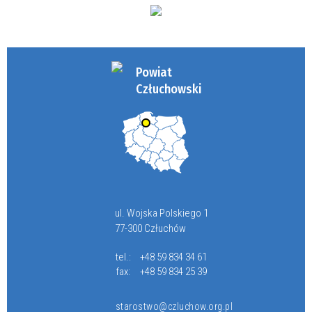
Powiat
Człuchowski
ul. Wojska Polskiego 1
77-300 Człuchów
tel.:
+48 59 834 34 61
fax:
+48 59 834 25 39
starostwo@czluchow.org.pl