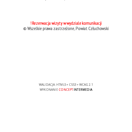
! Rezerwacja wizyty w wydziale komunikacji
© Wszelkie prawa zastrzeżone, Powiat Człuchowski
WALIDACJA:
HTML5
+
CSS3
+
WCAG 2.1
WYKONANIE
CONCEPT
INTERMEDIA